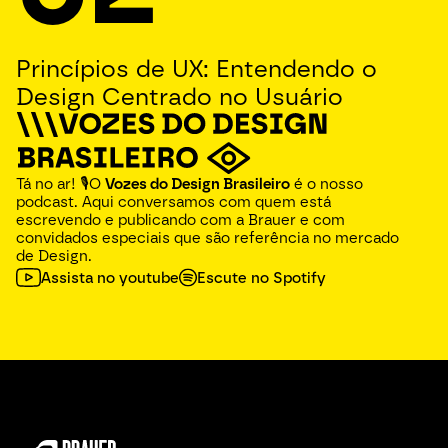
Princípios de UX: Entendendo o 
Design Centrado no Usuário
Tá no ar! 🎙O 
Vozes do Design Brasileiro
 é o nosso 
podcast. Aqui conversamos com quem está 
escrevendo e publicando com a Brauer e com 
convidados especiais que são referência no mercado 
de Design.️
Assista no youtube
Escute no Spotify