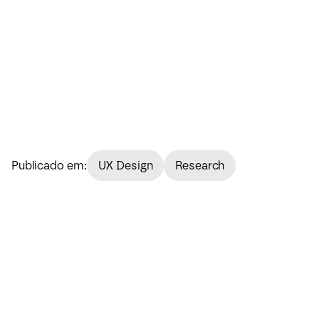
Fundament
experiênc
Saiba 
Publicado em:
UX Design
Research