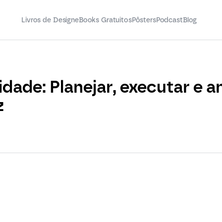
Livros de Design
eBooks Gratuitos
Pôsters
Podcast
Blog
dade: Planejar, executar e an
z